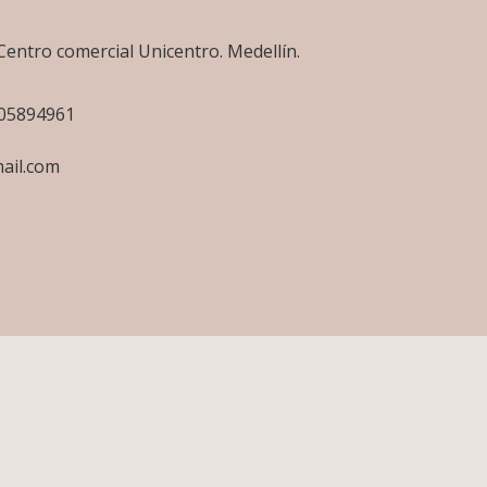
Centro comercial Unicentro. Medellín.
505894961
ail.com