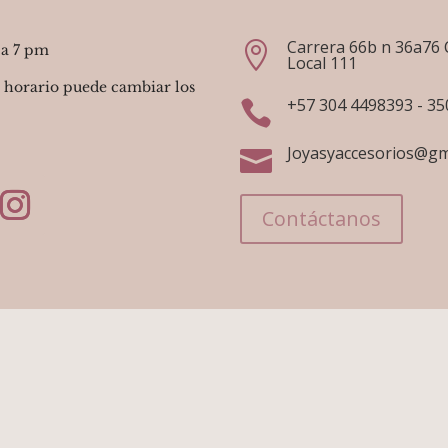
Carrera 66b n 36a76 

 a 7 pm
Local 111
 horario puede cambiar los
+57 304 4498393 - 3

Joyasyaccesorios@gm

Contáctanos