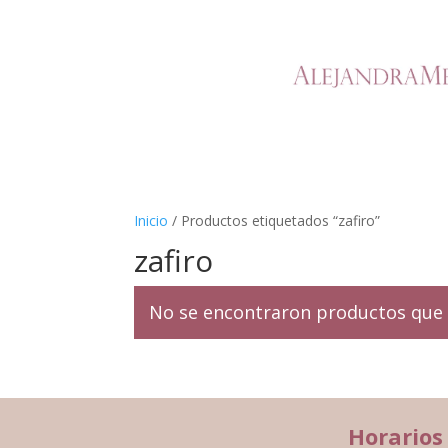
Inicio
/ Productos etiquetados “zafiro”
zafiro
No se encontraron productos que 
Horarios