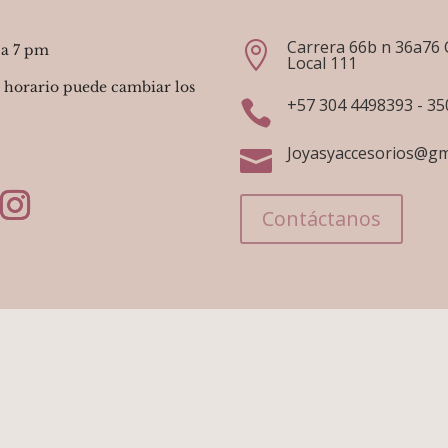
Carrera 66b n 36a76 

 a 7 pm
Local 111
 horario puede cambiar los
+57 304 4498393 - 3

Joyasyaccesorios@gm

Contáctanos