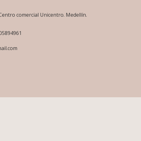
Centro comercial Unicentro. Medellín.
505894961
ail.com