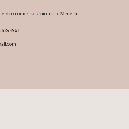
Centro comercial Unicentro. Medellín.
505894961
ail.com