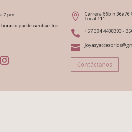
Carrera 66b n 36a76 

 a 7 pm
Local 111
 horario puede cambiar los
+57 304 4498393 - 3

Joyasyaccesorios@gm

Contáctanos