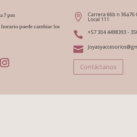
Carrera 66b n 36a76 

 a 7 pm
Local 111
 horario puede cambiar los
+57 304 4498393 - 3

Joyasyaccesorios@gm

Contáctanos