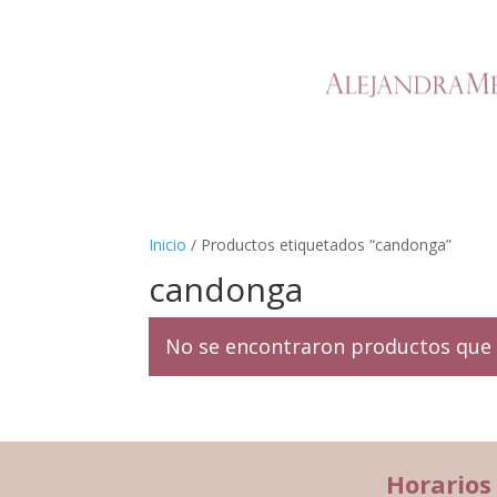
Inicio
/ Productos etiquetados “candonga”
candonga
No se encontraron productos que 
Horarios