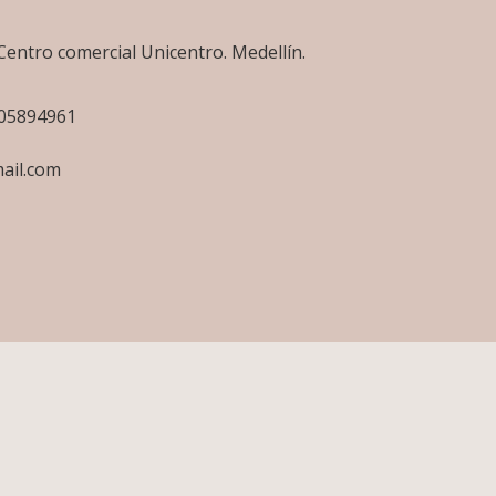
Centro comercial Unicentro. Medellín.
505894961
ail.com